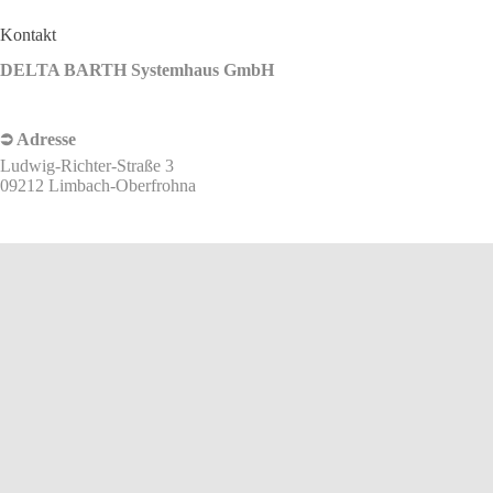
Kontakt
DELTA BARTH Systemhaus GmbH
⮊ Adresse
Ludwig-Richter-Straße 3
09212 Limbach-Oberfrohna
⮊ Telefon
+49 3722 7170-0
⮊ E-Mail
info@delta-barth.de
⮊ Öffnungszeiten
Mo – Fr | 08:00 – 17:00 Uhr
Aus Gründen der besseren Lesbarkeit wird auf eine geschlechtsneutrale