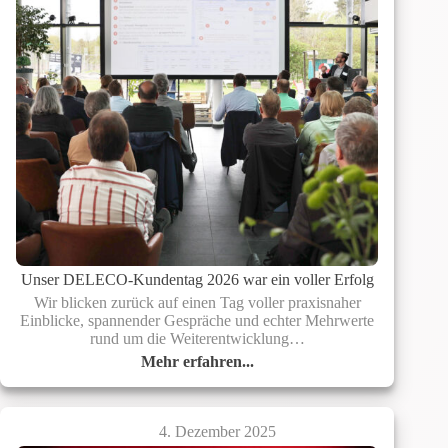
Unser DELECO-Kundentag 2026 war ein voller Erfolg
Wir blicken zurück auf einen Tag voller praxisnaher
Einblicke, spannender Gespräche und echter Mehrwerte
rund um die Weiterentwicklung…
Mehr erfahren...
Unser
DELECO-
Kundentag
2026
4. Dezember 2025
war