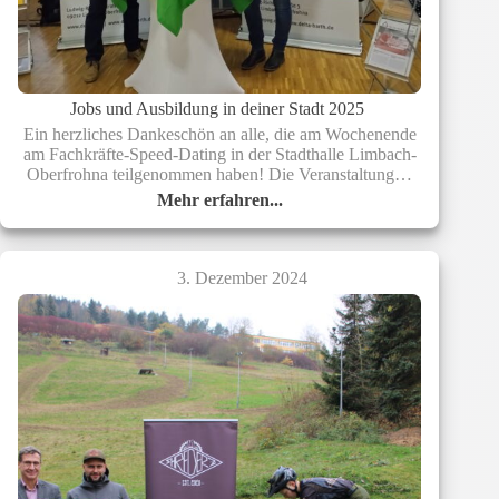
Jobs und Ausbildung in deiner Stadt 2025
Ein herzliches Dankeschön an alle, die am Wochenende
am Fachkräfte-Speed-Dating in der Stadthalle Limbach-
Oberfrohna teilgenommen haben! Die Veranstaltung…
Mehr erfahren...
Jobs
und
Ausbildung
in
3. Dezember 2024
deiner
Stadt
2025