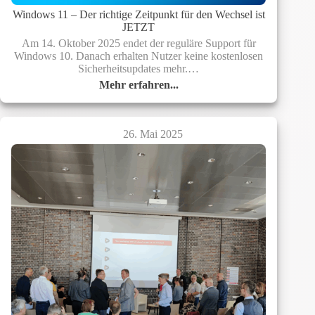
Windows 11 – Der richtige Zeitpunkt für den Wechsel ist
JETZT
Am 14. Oktober 2025 endet der reguläre Support für
Windows 10. Danach erhalten Nutzer keine kostenlosen
Sicherheitsupdates mehr.…
Mehr erfahren...
Windows
11
–
Der
26. Mai 2025
richtige
Zeitpunkt
für
den
Wechsel
ist
JETZT