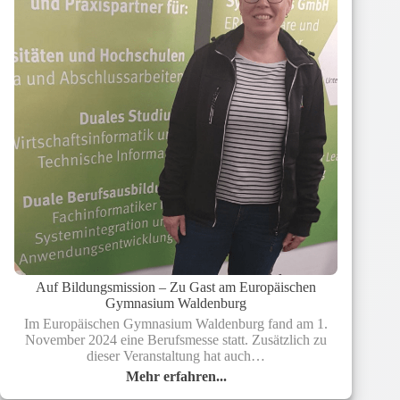
und
soziale
Projekte
mit
8.000
Euro
Auf Bildungsmission – Zu Gast am Europäischen
Gymnasium Waldenburg
Im Europäischen Gymnasium Waldenburg fand am 1.
November 2024 eine Berufsmesse statt. Zusätzlich zu
dieser Veranstaltung hat auch…
Mehr erfahren...
Auf
Bildungsmission