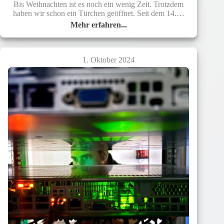
Bis Weihnachten ist es noch ein wenig Zeit. Trotzdem
haben wir schon ein Türchen geöffnet. Seit dem 14.…
Mehr erfahren...
Tür
auf!
Willkommen
im
1. Oktober 2024
DELTA
BARTH
Portal.