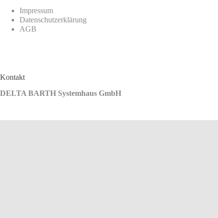
Impressum
Datenschutzerklärung
AGB
Kontakt
DELTA BARTH Systemhaus GmbH
⮊ Adresse
Ludwig-Richter-Straße 3
09212 Limbach-Oberfrohna
⮊ Telefon
+49 3722 7170-0
⮊ E-Mail