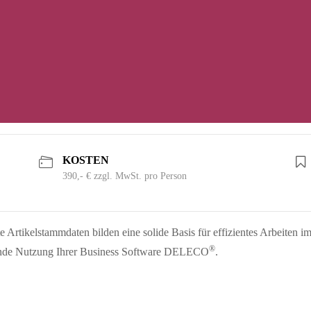
KOSTEN
390,- € zzgl. MwSt. pro Person
te Artikelstammdaten bilden eine solide Basis für effizientes Arbeite
®
ngende Nutzung Ihrer Business Software DELECO
.