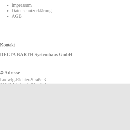
Impressum
Datenschutzerklärung
AGB
Kontakt
DELTA BARTH Systemhaus GmbH
⮊ Adresse
Ludwig-Richter-Straße 3
09212 Limbach-Oberfrohna
⮊ Telefon
+49 3722 7170-0
⮊ E-Mail