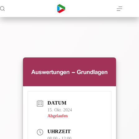
Zum
Inhalt
springen
DATUM
15. Okt. 2024
Abgelaufen
UHRZEIT
08:00 - 12:00