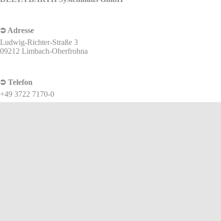
⮊ Adresse
Ludwig-Richter-Straße 3
09212 Limbach-Oberfrohna
⮊ Telefon
+49 3722 7170-0
⮊ E-Mail
info@delta-barth.de
⮊ Öffnungszeiten
Mo – Fr | 08:00 – 17:00 Uhr
Aus Gründen der besseren Lesbarkeit wird auf eine geschlechtsneutrale
Differenzierung verzichtet. Entsprechende Begriffe gelten im Sinne der
Gleichbehandlung grundsätzlich für alle Geschlechter.
Die verkürzte Sprachform beinhaltet keine Wertung.