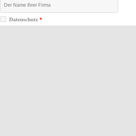
Datenschutz
*
Ich willige ein, dass meine eingegebenen Daten für den Zweck der
Beantwortung der Kontaktanfrage gespeichert und genutzt werden.
Eine Weitergabe an Dritte erfolgt nicht. Es gilt die
Datenschutzerklärung der DELTA BARTH Systemhaus GmbH.
Direkteinstieg
®
DELECO
IT-Infrastruktur
IT-Services
Zukunft Schule