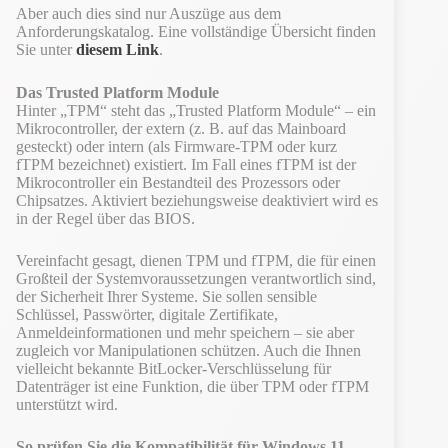
Aber auch dies sind nur Auszüge aus dem
Anforderungskatalog. Eine vollständige Übersicht finden
Sie unter
diesem Link
.
Das Trusted Platform Module
Hinter „TPM“ steht das „Trusted Platform Module“ – ein
Mikrocontroller, der extern (z. B. auf das Mainboard
gesteckt) oder intern (als Firmware-TPM oder kurz
fTPM bezeichnet) existiert. Im Fall eines fTPM ist der
Mikrocontroller ein Bestandteil des Prozessors oder
Chipsatzes. Aktiviert beziehungsweise deaktiviert wird es
in der Regel über das BIOS.
Vereinfacht gesagt, dienen TPM und fTPM, die für einen
Großteil der Systemvoraussetzungen verantwortlich sind,
der Sicherheit Ihrer Systeme. Sie sollen sensible
Schlüssel, Passwörter, digitale Zertifikate,
Anmeldeinformationen und mehr speichern – sie aber
zugleich vor Manipulationen schützen. Auch die Ihnen
vielleicht bekannte BitLocker-Verschlüsselung für
Datenträger ist eine Funktion, die über TPM oder fTPM
unterstützt wird.
So prüfen Sie die Kompatibilität für Windows 11