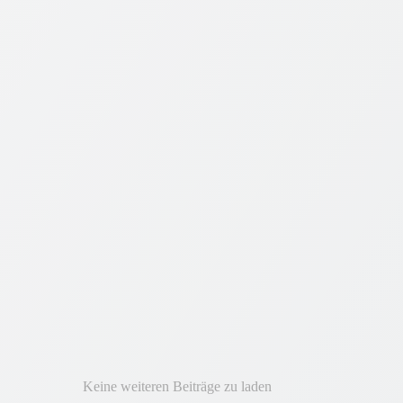
mit
®
DELECO
2021.1
(Teil
1)
Keine weiteren Beiträge zu laden