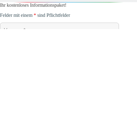
Ihr kostenloses Informationspaket!
Felder mit einem
*
sind Pflichtfelder
Datenschutz
*
Ich willige ein, dass meine eingegebenen Daten für den Zweck der
Beantwortung der Kontaktanfrage gespeichert und genutzt werden.
Eine Weitergabe an Dritte erfolgt nicht. Es gilt die
Datenschutzerklärung der DELTA BARTH Systemhaus GmbH.