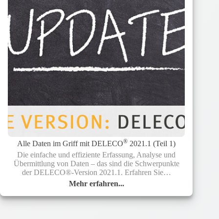
®
Alle Daten im Griff mit DELECO
2021.1 (Teil 1)
Die einfache und effiziente Erfassung, Analyse und
Übermittlung von Daten – das sind die Schwerpunkte
der DELECO®-Version 2021.1. Erfahren Sie…
Mehr erfahren...
Alle
Daten
im
Griff