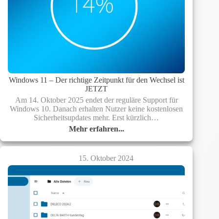
Windows 11 – Der richtige Zeitpunkt für den Wechsel ist
JETZT
Am 14. Oktober 2025 endet der reguläre Support für
Windows 10. Danach erhalten Nutzer keine kostenlosen
Sicherheitsupdates mehr. Erst kürzlich…
Mehr erfahren...
Windows
11
–
15. Oktober 2024
Der
richtige
Zeitpunkt
für
den
Wechsel
ist