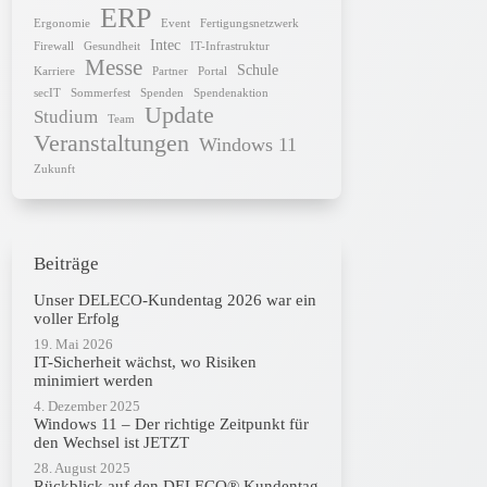
ERP
Ergonomie
Event
Fertigungsnetzwerk
Intec
Firewall
Gesundheit
IT-Infrastruktur
Messe
Schule
Karriere
Partner
Portal
secIT
Sommerfest
Spenden
Spendenaktion
Update
Studium
Team
Veranstaltungen
Windows 11
Zukunft
Beiträge
Unser DELECO-Kundentag 2026 war ein
voller Erfolg
19. Mai 2026
IT-Sicherheit wächst, wo Risiken
minimiert werden
4. Dezember 2025
Windows 11 – Der richtige Zeitpunkt für
den Wechsel ist JETZT
28. August 2025
Rückblick auf den DELECO® Kundentag